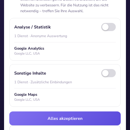
Website zu verbessern. Für die Nutzung ist das nicht
Publikationen
notwendig – treffen Sie Ihre Auswahl.
Studien
Policy Paper
Analysen
Analyse / Statistik
1 Dienst · Anonyme Auswertung
Gastwelt
Gastwelt (Überblick)
Google Analytics
Gastwelt in Zahlen
Google LLC, USA
Aktuelles & Kontakt
Sonstige Inhalte
Newsroom
1 Dienst · Zusätzliche Einbindungen
Partner werden
Kontakt
Google Maps
Google LLC, USA
Alles akzeptieren