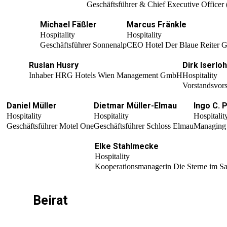
Geschäftsführer & Chief Executive Office
Michael Fäßler
Marcus Fränkle
Hospitality
Hospitality
Geschäftsführer Sonnenalp
CEO Hotel Der Blaue Reiter
Ruslan Husry
Dirk Iserlo
Inhaber HRG Hotels Wien Management GmbH
Hospitality
Vorstandsvor
Daniel Müller
Dietmar Müller-Elmau
Ingo C. 
Hospitality
Hospitality
Hospitalit
Geschäftsführer Motel One
Geschäftsführer Schloss Elmau
Managing D
Elke Stahlmecke
Hospitality
Kooperationsmanagerin Die Sterne im Sa
Beirat