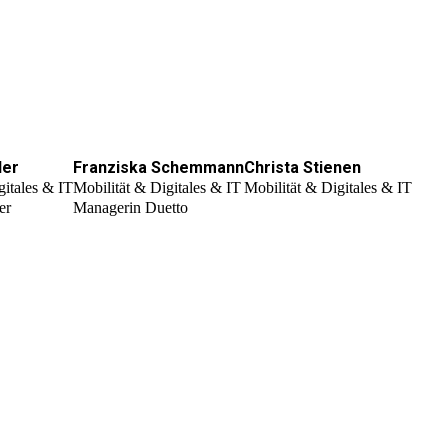
ler
Franziska Schemmann
Christa Stienen
gitales & IT
Mobilität & Digitales & IT
Mobilität & Digitales & IT
er
Managerin Duetto