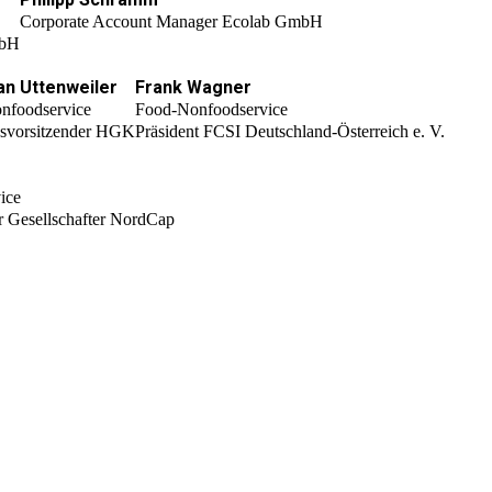
Corporate Account Manager Ecolab GmbH
mbH
an Uttenweiler
Frank Wagner
nfoodservice
Food-Nonfoodservice
dsvorsitzender HGK
Präsident FCSI Deutschland-Österreich e. V.
ice
r Gesellschafter NordCap