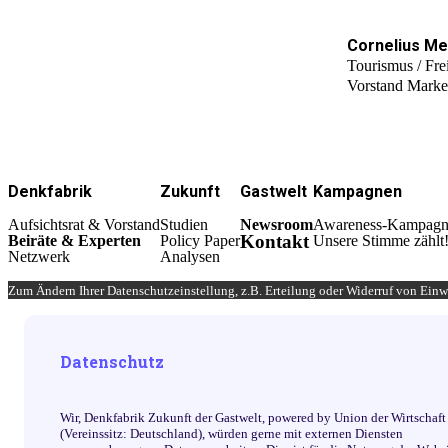
Cornelius Me
Tourismus / Frei
Vorstand Market
Denkfabrik
Zukunft
Gastwelt
Kampagnen
Aufsichtsrat & Vorstand
Studien
Newsroom
Awareness-Kampagn
Kontakt
Beiräte & Experten
Policy Paper
Unsere Stimme zählt
Netzwerk
Analysen
Zum Ändern Ihrer Datenschutzeinstellung, z.B. Erteilung oder Widerruf von Einwi
Datenschutz
Wir, Denkfabrik Zukunft der Gastwelt, powered by Union der Wirtschaft 
(Vereinssitz: Deutschland), würden gerne mit externen Diensten