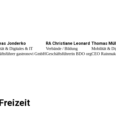
eas Jonderko
RA Christiane Leonard
Thomas Mül
tät & Digitales & IT
Verbände / Bildung
Mobilität & Di
äftsführer gastronovi GmbH
Geschäftsführerin BDO org
CEO Rainmak
Freizeit