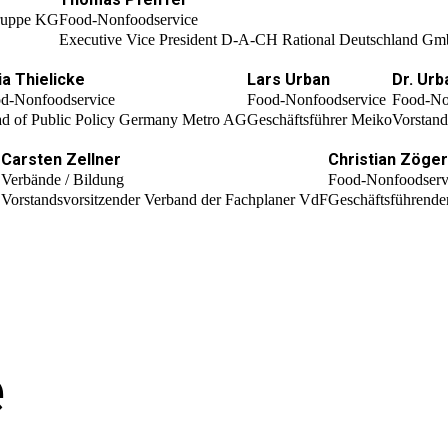
Gruppe KG
Food-Nonfoodservice
Executive Vice President D-A-CH Rational Deutschland G
ia Thielicke
Lars Urban
Dr. Urb
d-Nonfoodservice
Food-Nonfoodservice
Food-No
d of Public Policy Germany Metro AG
Geschäftsführer Meiko
Vorstan
s
Carsten Zellner
Christian Zöger
Verbände / Bildung
Food-Nonfoodserv
Vorstandsvorsitzender Verband der Fachplaner VdF
Geschäftsführende
e