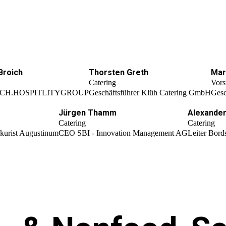
Broich
Thorsten Greth
Mar
Catering
Vors
ICH.HOSPITLITYGROUP
Geschäftsführer Klüh Catering GmbH
Gesc
Jürgen Thamm
Alexander
Catering
Catering
okurist Augustinum
CEO SBI - Innovation Management AG
Leiter Bord