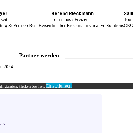
yer
Berend Rieckmann
Sali
zeit
Tourismus / Freizeit
Tour
ing & Vertrieb Best Reisen
Inhaber Rieckmann Creative Solutions
CEO 
Partner werden
e 2024
!
Einstellungen
lligungen, klicken Sie hier:
e.V.