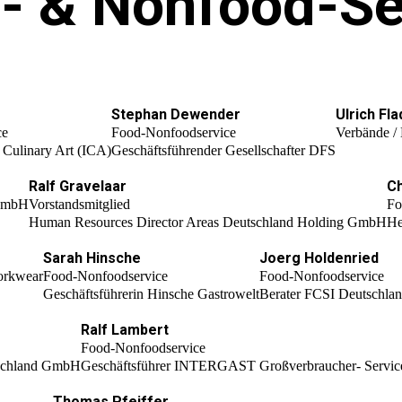
- & Nonfood-Se
Stephan Dewender
Ulrich Fl
ce
Food-Nonfoodservice
Verbände /
of Culinary Art (ICA)
Geschäftsführender Gesellschafter DFS
Ralf Gravelaar
Ch
 GmbH
Vorstandsmitglied
Fo
Human Resources Director Areas Deutschland Holding GmbH
He
Sarah Hinsche
Joerg Holdenried
Workwear
Food-Nonfoodservice
Food-Nonfoodservice
Geschäftsführerin Hinsche Gastrowelt
Berater FCSI Deutschland
Ralf Lambert
Food-Nonfoodservice
tschland GmbH
Geschäftsführer INTERGAST Großverbraucher- Service
Thomas Pfeiffer