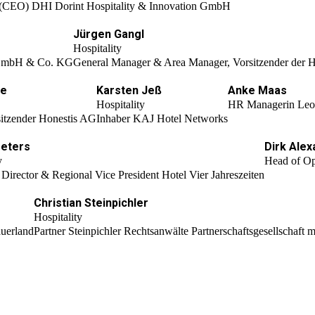
r (CEO) DHI Dorint Hospitality & Innovation GmbH
Jürgen Gangl
Hospitality
 GmbH & Co. KG
General Manager & Area Manager, Vorsitzender der 
he
Karsten Jeß
Anke Maas
Hospitality
HR Managerin Leo
sitzender Honestis AG
Inhaber KAJ Hotel Networks
Peters
Dirk Ale
y
Head of Op
irector & Regional Vice President Hotel Vier Jahreszeiten
Christian Steinpichler
Hospitality
uerland
Partner Steinpichler Rechtsanwälte Partnerschaftsgesellschaft