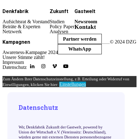
Denkfabrik
Zukunft
Gastwelt
Aufsichtsrat & Vorstand
Studien
Newsroom
Kontakt
Beiräte & Experten
Policy Paper
Netzwerk
Analysen
Partner werden
Kampagnen
© 2024 DZG
WhatsApp
Awareness-Kampagne 2024
Unsere Stimme zählt!
Impressum
Datenschutz
Zum Ändern Ihrer Datenschutzeinstellung, z.B. Erteilung oder Widerruf von
Einstellungen
Einwilligungen, klicken Sie hier:
Datenschutz
Wir, Denkfabrik Zukunft der Gastwelt, powered by
Union der Wirtschaft e.V. (Vereinssitz: Deutschland),
würden gerne mit externen Diensten personenbezogene