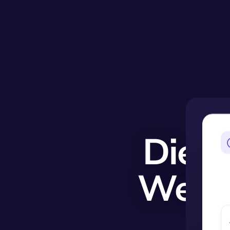
Die b
Welt 