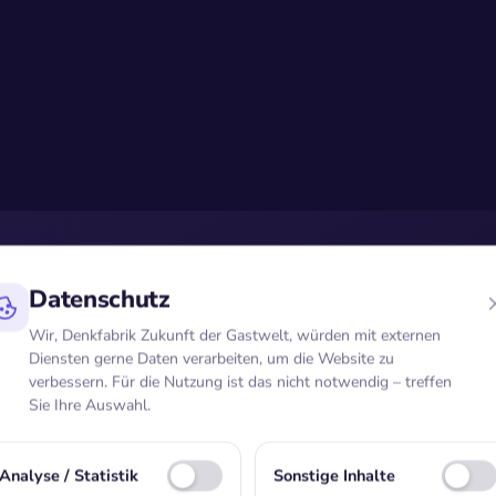
esten Gastgeb
Datenschutz
Wir, Denkfabrik Zukunft der Gastwelt, würden mit externen
Diensten gerne Daten verarbeiten, um die Website zu
brauchen eine 
verbessern. Für die Nutzung ist das nicht notwendig – treffen
Sie Ihre Auswahl.
Stimme.
Analyse / Statistik
Sonstige Inhalte