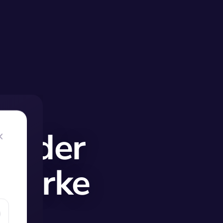
er der
starke