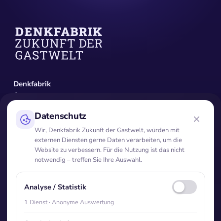
Denkfabrik
Über die Denkfabrik
Aufsichtsrat & Vorstand
Beiräte & Experten
Netzwerk
Publikationen
Studien
Policy Paper
Analysen
Gastwelt