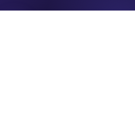
Datenschutz
Wir, Denkfabrik Zukunft der Gastwelt, würden mit
externen Diensten gerne Daten verarbeiten, um die
Website zu verbessern. Für die Nutzung ist das nicht
notwendig – treffen Sie Ihre Auswahl.
Analyse / Statistik