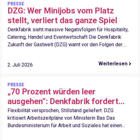
PRESSE
DZG: Wer Minijobs vom Platz
stellt, verliert das ganze Spiel
Denkfabrik sieht massive Negativfolgen für Hospitality,
Catering, Handel und Eventwirtschaft Die Denkfabrik
Zukunft der Gastwelt (DZG) warnt vor den Folgen der
geplanten Abschaffung des Minijob-Status. Aus…
Weiterlesen
2. Juli 2026
PRESSE
„70 Prozent würden leer
ausgehen“: Denkfabrik fordert
deutliche Nachbesserungen bei
Flexibilität versprochen, Stillstand geliefert: DZG
kritisiert Arbeitszeitpläne von Ministerin Bas Das
geplanter Arbeitszeitreform
Bundesministerium für Arbeit und Soziales hat einen
Referentenentwurf zur Reform der Wochenarbeitszeit in