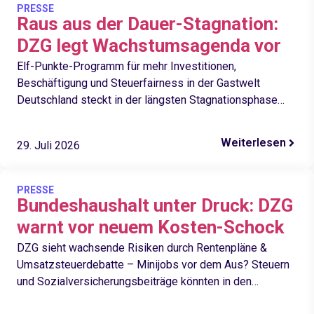
PRESSE
Raus aus der Dauer-Stagnation:
DZG legt Wachstumsagenda vor
Elf-Punkte-Programm für mehr Investitionen,
Beschäftigung und Steuerfairness in der Gastwelt
Deutschland steckt in der längsten Stagnationsphase
seiner Geschichte. Klassische Wachstumsindustrien wie
die Automobilbranche geraten durch Zölle,…
Weiterlesen
29. Juli 2026
PRESSE
Bundeshaushalt unter Druck: DZG
warnt vor neuem Kosten-Schock
DZG sieht wachsende Risiken durch Rentenpläne &
Umsatzsteuerdebatte – Minijobs vor dem Aus? Steuern
und Sozialversicherungsbeiträge könnten in den
kommenden Jahren spürbar steigen. Zu diesem