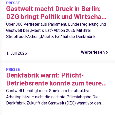
PRESSE
Gastwelt macht Druck in Berlin:
DZG bringt Politik und Wirtschaft
zusammen
Über 300 Vertreter aus Parlament, Bundesregierung und
Gastwelt bei „Meet & Eat“-Aktion 2026 Mit ihrer
Streetfood-Aktion „Meet & Eat“ hat die Denkfabrik
Zukunft der Gastwelt (DZG)…
Weiterlesen
1. Juli 2026
PRESSE
Denkfabrik warnt: Pflicht-
Betriebsrente könnte zum teuren
Bumerang für Betriebe werden
Gastwelt benötigt mehr Spielraum für attraktive
Arbeitsplätze – nicht die nächste Pflichtabgabe Die
Denkfabrik Zukunft der Gastwelt (DZG) warnt vor den
Folgen einer verpflichtenden betrieblichen