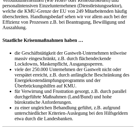
Verbundunternehmen (wie Hotel- oder Reisebüroketten) und
personalintensiven Einzelunternehmen (Dienstleistungssektor),
welche die KMU-Grenze der EU von 249 Mitarbeitenden häufig
überschreiten. Handlungsbedarf sehen wir vor allem auch bei der
Effizienz von Prozessen z.B. bei Beantragung, Bewilligung und
Auszahlung.
Staatliche Krisenmaßnahmen haben …
die Geschäftstätigkeit der Gastwelt-Unternehmen teilweise
massiv eingeschränkt, z.B. durch flächendeckende
Lockdowns, Maskenpflicht, Ausgangssperren.
viele der 250.000 Unternehmen der Gastwelt nicht oder
verspätet erreicht, z.B. durch anfängliche Beschränkung des
Energiekostendämpfungsprogramms und der
Überbrückungshilfen auf KMU.
für Verwirrung und Frustration gesorgt, z.B. durch parallel
durchgeführte Maßnahmen (Land/Bund) und hohe
bürokratische Anforderungen.
zu einer ungleichen Behandlung geführt, z.B. aufgrund
unterschiedlicher Kriterien-Auslegung bei den Hilfsgeldern
etwa durch die Landesbanken.