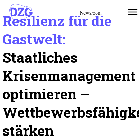
Newsroom
Resilienz für die
Gastwelt:
Staatliches
Denkfabrik
Zukunft
Krisenmanagement
Gastwelt
optimieren –
Newsroom
Wettbewerbsfähigke
Kontakt
stärken