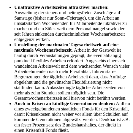
Unattraktive Arbeitszeiten attraktiver machen
:
Ausweitung der steu
er- und beitragsfreien Zuschläge auf
Samstage (bisher nur Sonn-/Feierta
ge), um die Arbeit an
umsatzstarken Wochenenden für Mitarbeitende lu
krativer zu
machen und ein Stück weit dem Personalmangel sowie der
seit
Jahren sinkenden durchschnittlichen Wochenarbeitszeit
entgegenzuwirken.
Umstellung der maximalen Tagesarbeitszeit auf eine
maximale
Wochenarbeitszeit.
Arbeit in der Gastwelt ist
häufig durch Veranstaltun
gen geprägt, die eventabhängig
punktuell flexibles Arbeiten erfordert. An
gesichts einer sich
wandelnden Arbeitswelt und dem wachsenden Wunsch
vieler
Arbeitnehmenden nach mehr Flexibilität, führen starre
Begrenzun
gen der täglichen Arbeitszeit dazu, dass Aufträge
abgelehnt und die ge
wünschte Flexibilisierung nicht
stattfinden kann. Anlassbedingte tägliche
Arbeitszeiten von
mehr als zehn Stunden sollten möglich sein. Die
Gesamt
wochenarbeitszeit soll hiervon nicht berührt werden.
Auch in Krisen an künftige Generationen denken:
Aufbau
eines zweckgebundenen staatlichen Fonds für den Krisenfall,
damit Krisenkosten nicht weiter vor allem über Schulden auf
kommende Generationen abgewälzt werden. Denkbar ist z.B.
ein fester Prozentsatz des Bundeshaushaltes, der direkt in
einen Krisenfall-Fonds fließt.