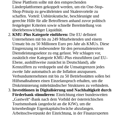
Diese Plattform sollte mit den entsprechenden
Länderplattformen gekoppelt werden, um ein One-Stop-
Shop-Prinzip zu gewährleisten und Skalenvorteile zu
schaffen. Vorteil: Unbürokratische, beschleunigte und
gerechte Hilfe für alle Betroffenen anhand zuvor politisch
festgelegter Kriterien sowie schnelle Bereitstellung von
überlebenswichtiger Liquidität.
KMU-Plus Kategorie einführen:
Die EU definiert
Unternehmen mit bis zu 249 Mitarbeitenden und einem
Umsatz bis zu 50 Millionen Euro pro Jahr als KMUs. Diese
Eingrenzung ist insbesondere für den personalintensiven
Dienstleistungssektor zu eng gefasst. Wir schlagen vor,
zusätzlich eine Kategorie KMU-Plus einzuführen (auf EU-
Ebene, aushilfsweise zunächst in Deutschland), alle
Kennziffern zu verdoppeln und die Umsatzgrenzen jedes
zweite Jahr automatisch an die Inflation anzupassen.
Verbundunternehmen mit bis zu 50 Betriebsstätten sollen bei
Hilfsmaßnahmen einen Einzelanspruch erhalten, um die
Diskriminierung mittelständischer Strukturen zu verhindern.
Investitionen in Digitalisierung und Nachhaltigkeit durch
Förderbank stimulieren:
Einrichtung einer bundesweiten
„Gastwelt“-Bank nach dem Vorbild der österreichischen
Tourismusbank (angedockt an die KfW), um die
krisenbedingte Eigenkapitalschwäche abzufangen.
Arbeitsschwerpunkt der Einrichtung, in der Finanzexperten