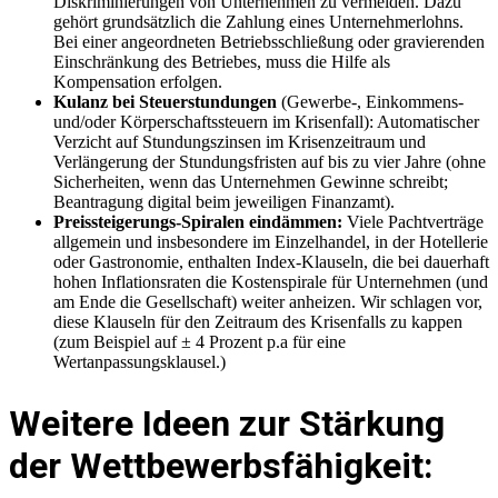
Diskriminierungen von Unternehmen zu vermeiden. Dazu
gehört grundsätzlich die Zahlung eines Unternehmerlohns.
Bei einer angeordneten Betriebsschließung oder gravierenden
Einschränkung des Betriebes, muss die Hilfe als
Kompensation erfolgen.
Kulanz bei Steuerstundungen
(Gewerbe-, Einkommens-
und/
oder Körperschaftssteuern im Krisenfall)
: Automatischer
Verzicht auf
Stundungszinsen im Krisenzeitraum und
Verlängerung der Stundungsfris
ten auf bis zu vier Jahre (ohne
Sicherheiten, wenn das Unternehmen Ge
winne schreibt;
Beantragung digital beim jeweiligen Finanzamt).
Preissteigerungs-Spiralen eindämmen:
Viele Pachtverträge
allgemein und insbesondere im Einzelhandel, in der Hotellerie
oder Gastronomie, enthalten Index-Klauseln, die bei dauerhaft
hohen Inflationsraten die Kostenspirale für Unternehmen (und
am Ende die Gesellschaft) weiter anheizen. Wir schlagen vor,
diese Klauseln für den Zeitraum des Krisenfalls zu kappen
(zum Beispiel auf ± 4 Prozent p.a für eine
Wertanpassungsklausel.)
Weitere Ideen zur Stärkung
der Wettbewerbsfähigkeit: