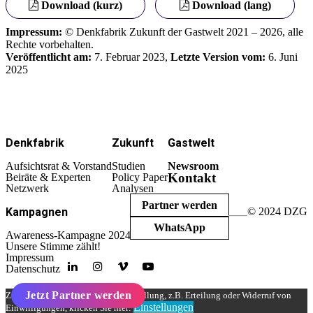
Download (kurz)
Download (lang)
Impressum:
© Denkfabrik Zukunft der Gastwelt 2021 – 2026, alle
Rechte vorbehalten.
Veröffentlicht am:
7. Februar 2023,
Letzte Version vom:
6. Juni
2025
Denkfabrik
Zukunft
Gastwelt
Aufsichtsrat & Vorstand
Studien
Newsroom
Kontakt
Beiräte & Experten
Policy Paper
Netzwerk
Analysen
Partner werden
Kampagnen
© 2024 DZG
WhatsApp
Awareness-Kampagne 2024
Unsere Stimme zählt!
Impressum
Datenschutz
Jetzt Partner werden
Zum Ändern Ihrer Datenschutzeinstellung, z.B. Erteilung oder Widerruf von
Einstellungen
Einwilligungen, klicken Sie hier: